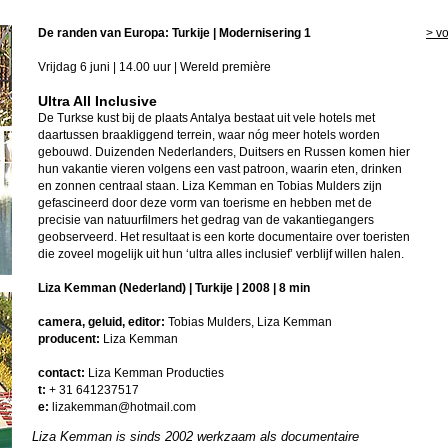
De randen van Europa: Turkije | Modernisering 1
> v
Vrijdag 6 juni | 14.00 uur | Wereld première
Ultra All Inclusive
De Turkse kust bij de plaats Antalya bestaat uit vele hotels met
daartussen braakliggend terrein, waar nóg meer hotels worden
gebouwd. Duizenden Nederlanders, Duitsers en Russen komen hier
hun vakantie vieren volgens een vast patroon, waarin eten, drinken
en zonnen centraal staan. Liza Kemman en Tobias Mulders zijn
gefascineerd door deze vorm van toerisme en hebben met de
precisie van natuurfilmers het gedrag van de vakantiegangers
geobserveerd. Het resultaat is een korte documentaire over toeristen
die zoveel mogelijk uit hun ‘ultra alles inclusief’ verblijf willen halen.
Liza Kemman (Nederland) | Turkije | 2008 | 8 min
camera, geluid, editor:
Tobias Mulders, Liza Kemman
producent:
Liza Kemman
contact:
Liza Kemman Producties
t:
+ 31 641237517
e:
lizakemman@hotmail.com
Liza Kemman is sinds 2002 werkzaam als documentaire